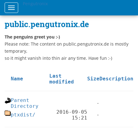
Pengutronix
Toggle
navigation
public.pengutronix.de
The penguins greet you :-)
Please note: The content on public.pengutronix.de is mostly
temporary,
so it might vanish into thin air any time. Have fun :-)
Last
Name
Size
Description
modified
Parent
-
Directory
2016-09-05
ptxdist/
-
15:21