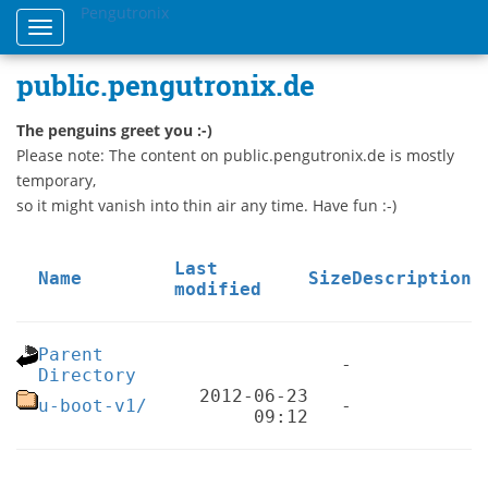
Pengutronix
Toggle
navigation
public.pengutronix.de
The penguins greet you :-)
Please note: The content on public.pengutronix.de is mostly
temporary,
so it might vanish into thin air any time. Have fun :-)
Last
Name
Size
Description
modified
Parent
-
Directory
2012-06-23
u-boot-v1/
-
09:12